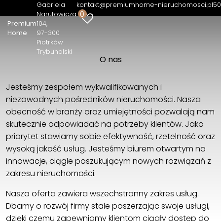
Gabriela
kontakt@premiumhome-nieruchomosci.pl
50
0
Narutowicza
Premium
104
Premium Home
Home
97-300
Gabriela Narutowicza 104
Piotrków
97-300 Piotrków Trybunalski
Trybunalski
O nas
500510916
kontakt@premiumhome-nieruchomosci.pl
Jesteśmy zespołem wykwalifikowanych i
niezawodnych pośredników nieruchomości. Nasza
obecność w branży oraz umiejętności pozwalają nam
skutecznie odpowiadać na potrzeby klientów. Jako
priorytet stawiamy sobie efektywność, rzetelność oraz
wysoką jakość usług. Jesteśmy biurem otwartym na
innowacje, ciągle poszukującym nowych rozwiązań z
zakresu nieruchomości.
Nasza oferta zawiera wszechstronny zakres usług.
Dbamy o rozwój firmy stale poszerzając swoje usługi,
dzięki czemu zapewniamy klientom ciągły dostęp do