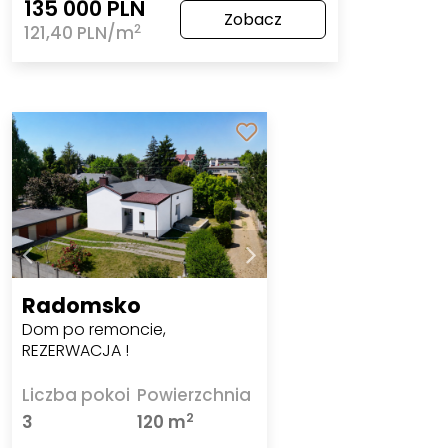
135 000 PLN
Zobacz
2
121,40 PLN/m
Radomsko
Dom po remoncie,
REZERWACJA !
Liczba pokoi
Powierzchnia
2
3
120 m