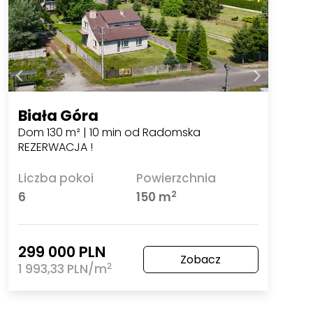
Biała Góra
Dom 130 m² | 10 min od Radomska
REZERWACJA !
Liczba pokoi
Powierzchnia
2
6
150 m
299 000 PLN
Zobacz
2
1 993,33 PLN/m