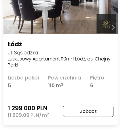
Łódź
ul. Sąsiedzka
Luskusowy Apartament 110m
! Łódź, os. Chojny
2
Park!
Liczba pokoi
Powierzchnia
Piętro
2
5
110 m
6
1 299 000 PLN
Zobacz
2
11 809,09 PLN/m