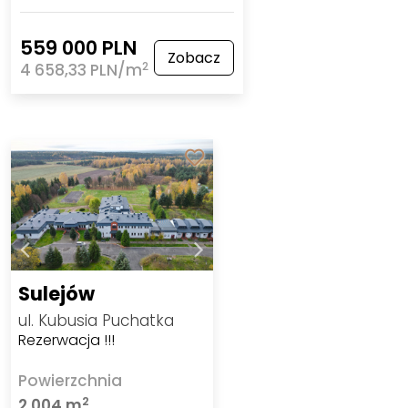
559 000 PLN
Zobacz
2
4 658,33 PLN/m
Sulejów
ul. Kubusia Puchatka
Rezerwacja !!!
Powierzchnia
2
2 004 m