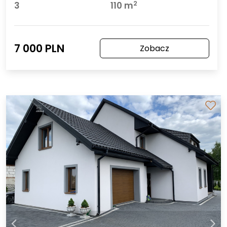
2
3
110 m
7 000 PLN
Zobacz