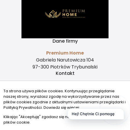
Dane firmy
Premium Home
Gabriela Narutowicza 104
97-300 Piotrków Trybunalski
Kontakt
kontakt@premiumhome-nieruchomosci.pl
Ta strona używa plików cookies. Kontynuując przeglądanie
500510916
naszej strony, wyrażasz zgodę na wykorzystywanie przez nas
Znajdziesz nas tu
plików cookies zgodnie z aktualnymi ustawieniami przeglądarki i
Polityką Prywatności.
Dowiedz się więcej
Hej! Chętnie Ci pomogę
Klikając "Akceptuję" zgadasz się na wykorzystywanie przez nas
plików cookie.