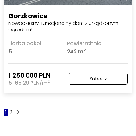
Gorzkowice
Nowoczesny, funkcjonalny dom z urządzonym
ogrodem!
Liczba pokoi
Powierzchnia
2
5
242 m
1 250 000 PLN
Zobacz
2
5 165,29 PLN/m
1
2