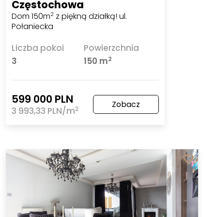
Częstochowa
Dom 150m
z piękną działką! ul.
2
Połaniecka
Liczba pokoi
Powierzchnia
2
3
150 m
599 000 PLN
Zobacz
2
3 993,33 PLN/m