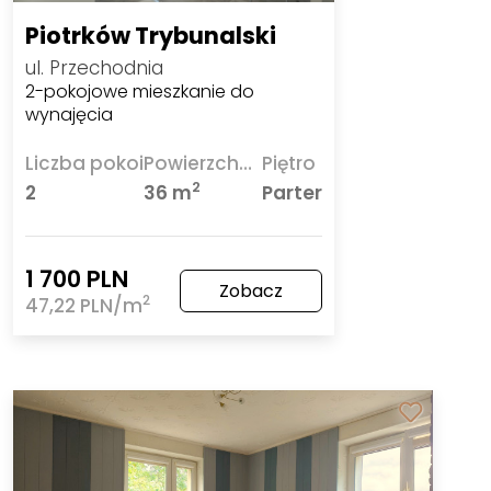
Piotrków Trybunalski
ul. Przechodnia
2-pokojowe mieszkanie do
wynajęcia
Liczba pokoi
Powierzchnia
Piętro
2
2
36 m
Parter
1 700 PLN
Zobacz
2
47,22 PLN/m