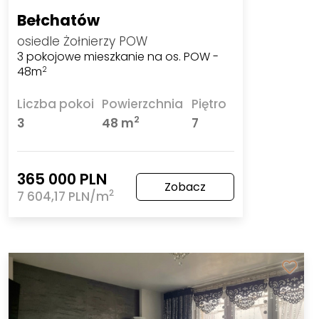
Bełchatów
osiedle Żołnierzy POW
3 pokojowe mieszkanie na os. POW -
48m
2
Liczba pokoi
Powierzchnia
Piętro
2
3
48 m
7
365 000 PLN
Zobacz
2
7 604,17 PLN/m