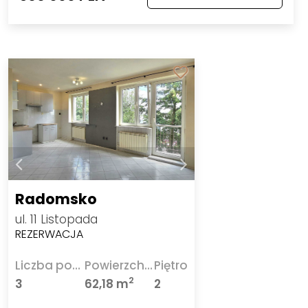
Radomsko
ul. 11 Listopada
REZERWACJA
Liczba pokoi
Powierzchnia
Piętro
2
3
62,18 m
2