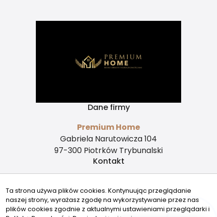
Dane firmy
Premium Home
Gabriela Narutowicza 104
97-300 Piotrków Trybunalski
Kontakt
kontakt@premiumhome-nieruchomosci.pl
Ta strona używa plików cookies. Kontynuując przeglądanie
500510916
naszej strony, wyrażasz zgodę na wykorzystywanie przez nas
Znajdziesz nas tu
plików cookies zgodnie z aktualnymi ustawieniami przeglądarki i