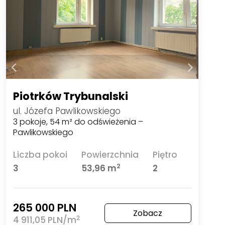
Piotrków Trybunalski
ul. Józefa Pawlikowskiego
3 pokoje, 54 m² do odświeżenia –
Pawlikowskiego
Liczba pokoi
Powierzchnia
Piętro
2
3
53,96 m
2
265 000 PLN
Zobacz
2
4 911,05 PLN/m