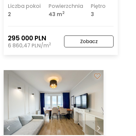
Liczba pokoi
Powierzchnia
Piętro
2
2
43 m
3
295 000 PLN
Zobacz
2
6 860,47 PLN/m