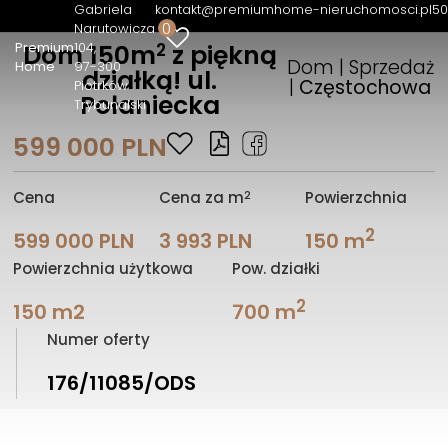
Gabriela
kontakt@premiumhome-nieruchomosci.pl
50
0
Narutowicza
2
Premium
104
Dom 150m
z piękną
Dom | Sprzedaż
Home
97-300
działką! ul.
|
Częstochowa
Piotrków
Połaniecka
Trybunalski
599 000 PLN
2
Cena
Cena za m
Powierzchnia
2
599 000 PLN
3 993 PLN
150 m
Powierzchnia użytkowa
Pow. działki
2
150 m2
700 m
Numer oferty
176/11085/ODS