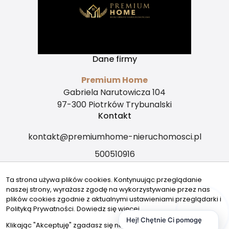
Dane firmy
Premium Home
Gabriela Narutowicza 104
97-300 Piotrków Trybunalski
Kontakt
kontakt@premiumhome-nieruchomosci.pl
500510916
Znajdziesz nas tu
Ta strona używa plików cookies. Kontynuując przeglądanie
naszej strony, wyrażasz zgodę na wykorzystywanie przez nas
plików cookies zgodnie z aktualnymi ustawieniami przeglądarki i
Polityką Prywatności.
Dowiedz się więcej
Hej! Chętnie Ci pomogę
© 2026 Wszystkie prawa zastrzeżone | Program dla biur
Klikając "Akceptuję" zgadasz się na wykorzystywanie przez nas